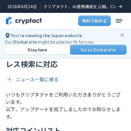
2026年6月24日
クリプタクト、AI連携機能を公開。Claudeや
無料で始める
You’re viewing the Japan website.
機能アップデート
2025年12月4日
Our
Global site
might be a better fit for you.
Stay here
Go to Global site
対応コイン一覧でコントラクトアド
レス検索に対応
ニュース一覧に戻る
いつもクリプタクトをご利用いただきありがとうござ
います。
以下、アップデートを完了しましたのでお知らせしま
す。
対応コインリスト