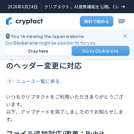
2026年6月24日
クリプタクト、AI連携機能を公開。Claudeや
無料で始める
You’re viewing the Japan website.
機能アップデート
2025年10月2日
Our
Global site
might be a better fit for you.
Stay here
Go to Global site
Bybit、MEXCの先物取引ファイル
のヘッダー変更に対応
ニュース一覧に戻る
いつもクリプタクトをご利用いただきありがとうござ
います。
以下、アップデートを完了しましたのでお知らせしま
す。
ファイル追加対応/改善：Bybit,