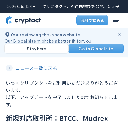
2026年6月24日
クリプタクト、AI連携機能を公開。Claudeや
無料で始める
You’re viewing the Japan website.
機能アップデート
2025年6月6日
Our
Global site
might be a better fit for you.
Stay here
Go to Global site
BTCC、Mudrexの新規対応を開始
ニュース一覧に戻る
いつもクリプタクトをご利用いただきありがとうござ
います。
以下、アップデートを完了しましたのでお知らせしま
す。
新規対応取引所：BTCC、Mudrex