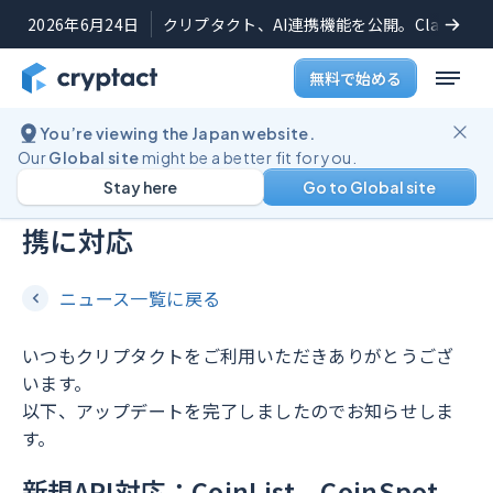
2026年6月24日
クリプタクト、AI連携機能を公開。Claudeや
無料で始める
You’re viewing the Japan website.
機能アップデート
2024年9月12日
Our
Global site
might be a better fit for you.
Stay here
Go to Global site
CoinList（コインリスト）のAPI連
携に対応
ニュース一覧に戻る
いつもクリプタクトをご利用いただきありがとうござ
います。
以下、アップデートを完了しましたのでお知らせしま
す。
新規API対応：CoinList、CoinSpot