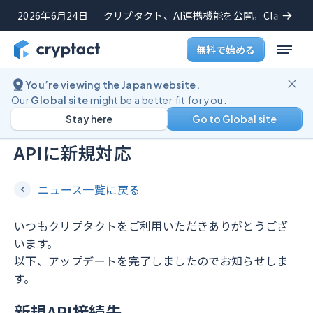
2026年6月24日
クリプタクト、AI連携機能を公開。Claudeや
無料で始める
You’re viewing the Japan website.
機能アップデート
2022年12月21日
Our
Global site
might be a better fit for you.
Stay here
Go to Global site
Kucoin（クーコイン）Futures の
APIに新規対応
ニュース一覧に戻る
いつもクリプタクトをご利用いただきありがとうござ
います。
以下、アップデートを完了しましたのでお知らせしま
す。
新規API接続先