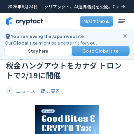
2026年6月24日
クリプタクト、AI連携機能を公開。Claudeや
無料で始める
You’re viewing the Japan website.
ニュース
2026年2月18日
Our
Global site
might be a better fit for you.
Stay here
Go to Global site
Burgers & Blockchains: 暗号資産
税金ハングアウトをカナダ トロン
トで2/19に開催
ニュース一覧に戻る