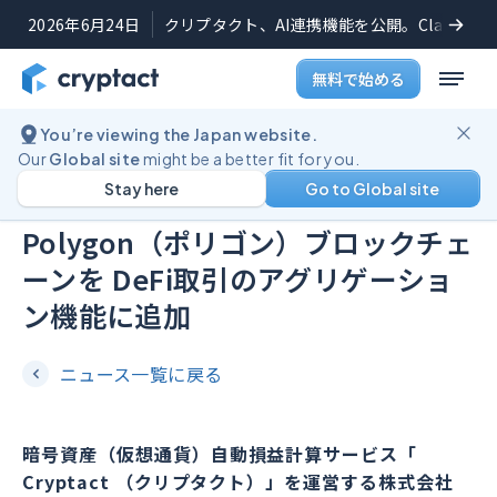
2026年6月24日
クリプタクト、AI連携機能を公開。Claudeや
無料で始める
You’re viewing the Japan website.
プレスリリース
2022年6月24日
Our
Global site
might be a better fit for you.
Stay here
Go to Global site
NFTマーケットなどでも注目される
Polygon（ポリゴン）ブロックチェ
ーンを DeFi取引のアグリゲーショ
ン機能に追加
ニュース一覧に戻る
暗号資産（仮想通貨）自動損益計算サービス「
Cryptact （クリプタクト）」を運営する株式会社