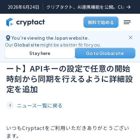
2026年6月24日
クリプタクト、AI連携機能を公開。Claudeや
無料で始める
You’re viewing the Japan website.
機能アップデート
2022年6月2日
Our
Global site
might be a better fit for you.
Stay here
Go to Global site
【仮想通貨の損益計算機能アップデ
ート】APIキーの設定で任意の開始
時刻から同期を行えるように詳細設
定を追加
ニュース一覧に戻る
いつもCryptactをご利用いただきありがとうござい
ます。