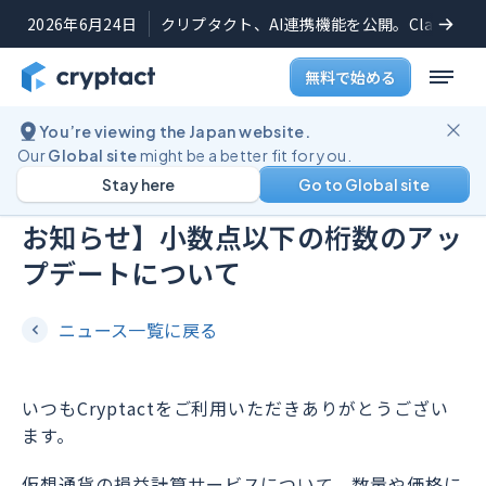
2026年6月24日
クリプタクト、AI連携機能を公開。Claudeや
無料で始める
You’re viewing the Japan website.
機能アップデート
2022年4月19日
Our
Global site
might be a better fit for you.
Stay here
Go to Global site
【仮想通貨の損益計算機能の重要な
お知らせ】小数点以下の桁数のアッ
プデートについて
ニュース一覧に戻る
いつもCryptactをご利用いただきありがとうござい
ます。
仮想通貨の損益計算サービスについて、数量や価格に