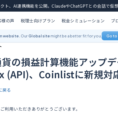
クト、AI連携機能を公開。ClaudeやChatGPTとの会話で
客様の声
税理士向けプラン
税金シミュレーション
ブ
an website.
Our
Global site
might be a better fit for you.
Go to 
ト
通貨の損益計算機能アップデ
ex (API)、Coinlistに新規対
に戻る
ctをご利用いただきありがとうございます。