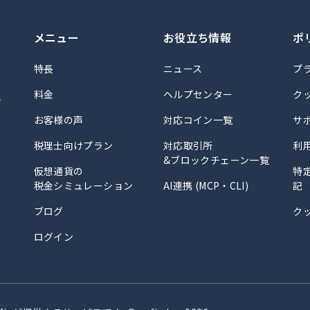
メニュー
お役立ち情報
ポ
特長
ニュース
プ
料金
ヘルプセンター
ク
計
お客様の声
対応コイン一覧
サ
税理士向けプラン
対応取引所
利
&ブロックチェーン一覧
仮想通貨の
特
税金シミュレーション
AI連携 (MCP・CLI)
記
ブログ
ク
ログイン