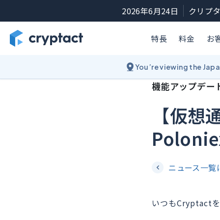
2026年6月24日
クリプタ
特長
料金
お
You’re viewing the Jap
機能アップデー
【仮想
Poloni
ニュース一覧
いつもCrypta