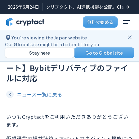
2026年6月24日
クリプタクト、AI連携機能を公開。Claudeや
無料で始める
You’re viewing the Japan website.
機能アップデート
2022年2月4日
Our
Global site
might be a better fit for you.
Stay here
Go to Global site
【仮想通貨の損益計算機能アップデ
ート】Bybitデリバティブのファイ
ルに対応
ニュース一覧に戻る
いつもCryptactをご利用いただきありがとうござい
ます。
仮想通貨の損益計算・アセットマネジメント機能につ