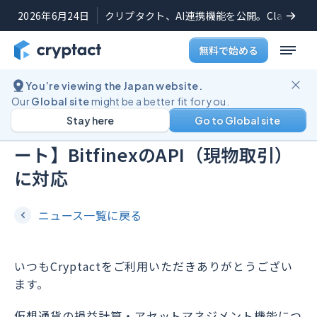
2026年6月24日
クリプタクト、AI連携機能を公開。Claudeや
無料で始める
You’re viewing the Japan website.
機能アップデート
2022年1月27日
Our
Global site
might be a better fit for you.
Stay here
Go to Global site
【仮想通貨の損益計算機能アップデ
ート】BitfinexのAPI（現物取引）
に対応
ニュース一覧に戻る
いつもCryptactをご利用いただきありがとうござい
ます。
仮想通貨の損益計算・アセットマネジメント機能につ