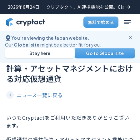
2026年6月24日
クリプタクト、AI連携機能を公開。Claudeや
無料で始める
You’re viewing the Japan website.
ニュース
2021年3月24日
Our
Global site
might be a better fit for you.
Stay here
Go to Global site
【6000種類突破】仮想通貨の損益
計算・アセットマネジメントにおけ
る対応仮想通貨
ニュース一覧に戻る
いつもCryptactをご利用いただきありがとうござい
ます。
仮想通貨の損益計算・アセットマネジメント機能につ