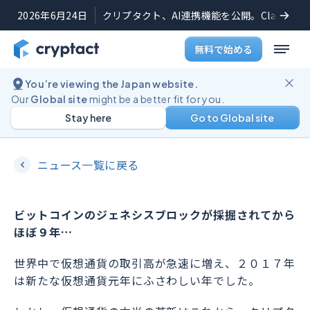
2026年6月24日
クリプタクト、AI連携機能を公開。Claudeや
無料で始める
You’re viewing the Japan website.
ニュース
2017年12月16日
Our
Global site
might be a better fit for you.
Stay here
Go to Global site
クリプタクト始動
ニュース一覧に戻る
ビットコインのジェネシスブロックが採掘されてから
ほぼ９年…
世界中で仮想通貨の取引高が急速に増え、２０１７年
は新たな仮想通貨元年にふさわしい年でした。