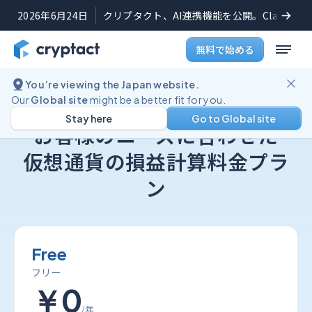
2026年6月24日
クリプタクト、AI連携機能を公開。Claudeや
無料で始める
You’re viewing the Japan website.
Our
Global site
might be a better fit for you.
クリプタクトの損益計算料金プラン
Stay here
Go to Global site
お客様のニーズに合わせた
仮想通貨の損益計算料金プラ
ン
Free
フリー
￥0
/年