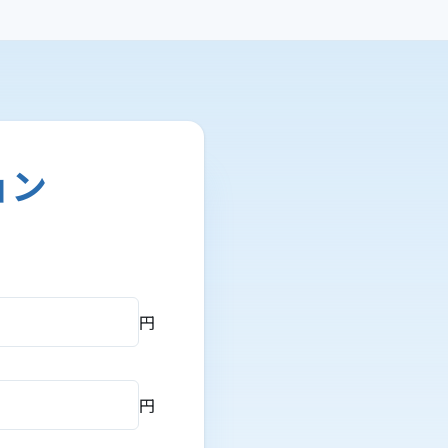
ョン
。
円
円