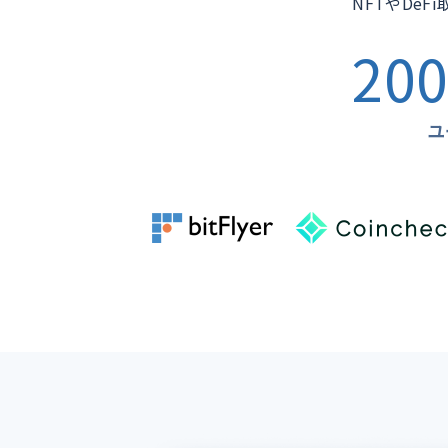
NFTやDe
200
ユ