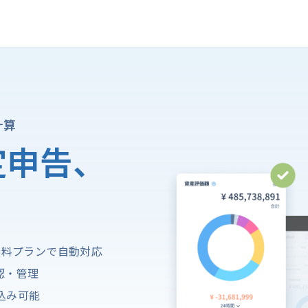
計算
定申告、
。
て無料プランで自動対応
確認・管理
込み可能