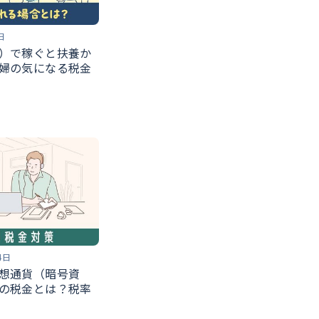
日
）で稼ぐと扶養か
婦の気になる税金
4日
想通貨（暗号資
の税金とは？税率