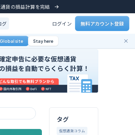
仮想通貨の損益計算を完結
ログ
ログイン
無料アカウント登録
Global site
Stay here
タグ
仮想通貨コラム