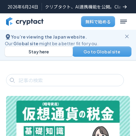
2026年6月24日
クリプタクト、AI連携機能を公開。Claudeや
無料で始める
You’re viewing the Japan website.
ブログ
仮想通貨コラム記事一覧
Our
Global site
might be a better fit for you.
仮想通貨コラム記事一覧
Stay here
Go to Global site