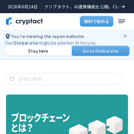
2026年6月24日
クリプタクト、AI連携機能を公開。Claudeや
無料で始める
You’re viewing the Japan website.
ブログ
仮想通貨コラム記事一覧
Our
Global site
might be a better fit for you.
仮想通貨コラム記事一覧
Stay here
Go to Global site